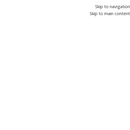
Skip to navigation
Skip to main content
حدد التصنيف
الدعم الفني
201090177701
شحن وتوصيل
حول العالم
HOME
كاتالوج المنتجات
لوحات الجهد المنخفض
OUR STORY
الأخبار والمقالات
CONTACT US